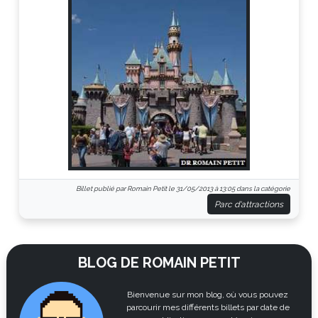
Billet publié par Romain Petit le 31/05/2013 à 13:05 dans la catégorie
Parc d'attractions
BLOG DE ROMAIN PETIT
Bienvenue sur mon blog, où vous pouvez
parcourir mes différents billets par date de