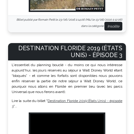
Billet publié par Romain Petit le 23/06/2016 à 14:06 (MàJ le 13/06/2020 à 12:06)
Insolite
dans la catégorie
DESTINATION FLORIDE 2019 (ÉTATS
UNIS) - ÉPISODE 3
L'essentiel du planning bouclé - du moins ce qui nous intéresse
aujourd'hui, les jours réservés au séjour à Walt Disney World étant
“bloqués” - et comme les forfaits sont disponibles nous pouvons
enfin réserver la partie de notre séjour à Walt Disney World, ce
pourquoi nous allons en Floride en premier lieu (avec les parcs
Universal que nous ferons avant).
Lire la suite du billet "
Destination Floride 2019 (États Unis) - épisode
3
"...