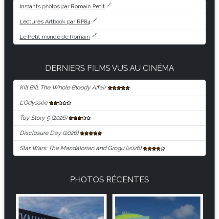
Instants photos par Romain Petit
Lectures Artbook par RP84
Le Petit monde de Romain
DERNIERS FILMS VUS AU CINÉMA
Kill Bill: The Whole Bloody Affair
L'Odyssée
Toy Story 5 (2026)
Disclosure Day (2026)
Star Wars: The Mandalorian and Grogu (2026)
PHOTOS RÉCENTES