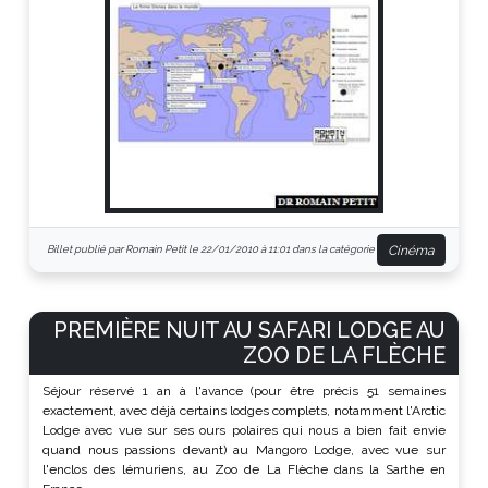
Cinéma
Billet publié par Romain Petit le 22/01/2010 à 11:01 dans la catégorie
PREMIÈRE NUIT AU SAFARI LODGE AU
ZOO DE LA FLÈCHE
Séjour réservé 1 an à l'avance (pour être précis 51 semaines
exactement, avec déjà certains lodges complets, notamment l'Arctic
Lodge avec vue sur ses ours polaires qui nous a bien fait envie
quand nous passions devant) au Mangoro Lodge, avec vue sur
l'enclos des lémuriens, au Zoo de La Flèche dans la Sarthe en