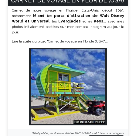
CARNET DE VOYAGE EN FLORIDE (USA)
Carnet de notre voyage en Floride, Etats-Unis, début 2019,
notamment
Miami
, les
parcs d'attraction de Walt Disney
World et Universal
, les
Everglades
et les
Keys
... avec mes
photos initialement postées sur mon compte Instagram au jour le
jour.
Lire la suite du billet "
Carnet de voyage en Floride (USA)
"...
Billet publié par Romain Petit le 26/01/2020 à 10:01 dans la catégorie