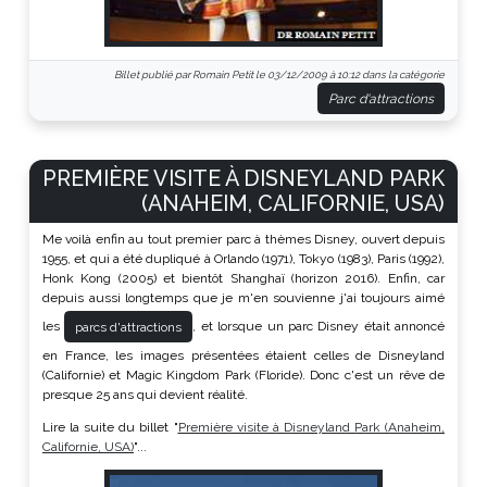
Billet publié par Romain Petit le 03/12/2009 à 10:12 dans la catégorie
Parc d'attractions
PREMIÈRE VISITE À DISNEYLAND PARK
(ANAHEIM, CALIFORNIE, USA)
Me voilà enfin au tout premier parc à thèmes Disney, ouvert depuis
1955, et qui a été dupliqué à Orlando (1971), Tokyo (1983), Paris (1992),
Honk Kong (2005) et bientôt Shanghaï (horizon 2016). Enfin, car
depuis aussi longtemps que je m'en souvienne j'ai toujours aimé
les
, et lorsque un parc Disney était annoncé
parcs d'attractions
en France, les images présentées étaient celles de Disneyland
(Californie) et Magic Kingdom Park (Floride). Donc c'est un rêve de
presque 25 ans qui devient réalité.
Lire la suite du billet "
Première visite à Disneyland Park (Anaheim,
Californie, USA)
"...