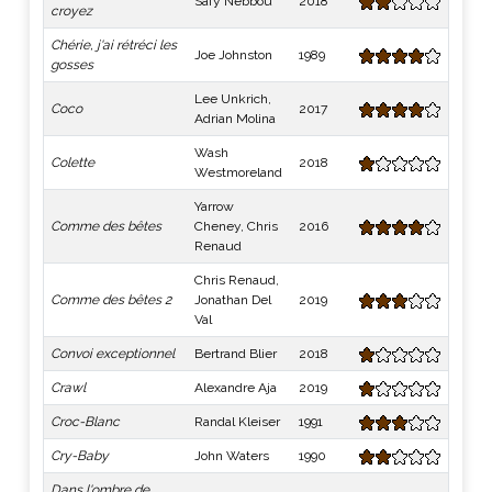
Safy Nebbou
2018
croyez
Chérie, j'ai rétréci les
Joe Johnston
1989
gosses
Lee Unkrich,
Coco
2017
Adrian Molina
Wash
Colette
2018
Westmoreland
Yarrow
Comme des bêtes
Cheney, Chris
2016
Renaud
Chris Renaud,
Comme des bêtes 2
Jonathan Del
2019
Val
Convoi exceptionnel
Bertrand Blier
2018
Crawl
Alexandre Aja
2019
Croc-Blanc
Randal Kleiser
1991
Cry-Baby
John Waters
1990
Dans l'ombre de