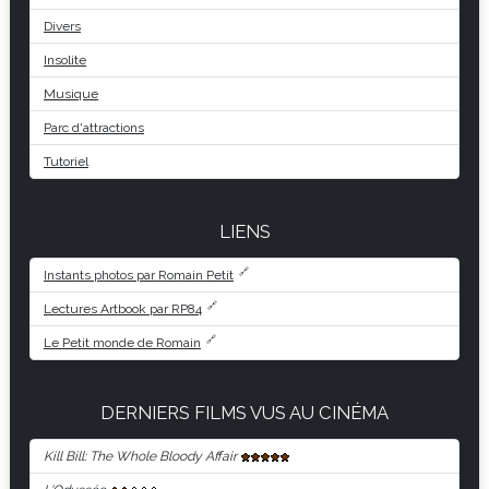
Divers
Insolite
Musique
Parc d'attractions
Tutoriel
LIENS
Instants photos par Romain Petit
Lectures Artbook par RP84
Le Petit monde de Romain
DERNIERS FILMS VUS AU CINÉMA
Kill Bill: The Whole Bloody Affair