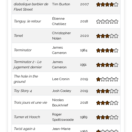
diabolique barbier de
Tim Burton
2007
Fleet Street
Étienne
Tanguy, le retour
2018
Chatiliez
Christopher
Tenet
2020
Nolan
James
Terminator
1984
Cameron
Terminator 2 - Le
James
1991
jugement dernier
Cameron
The hole in the
Lee Cronin
2019
ground
Toy Story 4
Josh Cooley
2019
Nicolas
Trois jours et une vie
2018
Boukhrief
Roger
Turner et Hooch
1989
Spottiswoode
Twist again à
Jean-Marie
1986