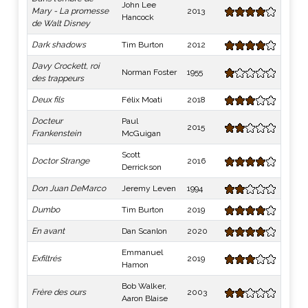
John Lee
Mary - La promesse
2013
Hancock
de Walt Disney
Dark shadows
Tim Burton
2012
Davy Crockett, roi
Norman Foster
1955
des trappeurs
Deux fils
Félix Moati
2018
Docteur
Paul
2015
Frankenstein
McGuigan
Scott
Doctor Strange
2016
Derrickson
Don Juan DeMarco
Jeremy Leven
1994
Dumbo
Tim Burton
2019
En avant
Dan Scanlon
2020
Emmanuel
Exfiltrés
2019
Hamon
Bob Walker,
Frère des ours
2003
Aaron Blaise