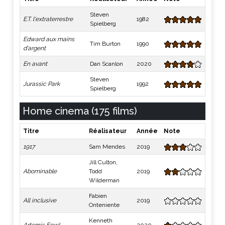
Steven
E.T. l'extraterrestre
1982
Spielberg
Edward aux mains
Tim Burton
1990
d'argent
En avant
Dan Scanlon
2020
Steven
Jurassic Park
1992
Spielberg
Home cinema (175 films)
Titre
Réalisateur
Année
Note
1917
Sam Mendes
2019
Jill Culton,
Abominable
Todd
2019
Wilderman
Fabien
All inclusive
2019
Onteniente
Kenneth