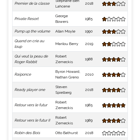
Stéphane Ben
Premier de la classe
2018
Lahcene
George
Private Resort
1985
Bowers
Pump up the volume
Allan Moyle
1990
Quand on crie au
Marilou Berry
2019
loup
Qui veut la peau de
Robert
1988
Roger Rabbit
Zemeckis
Byron Howard,
Raiponce
2010
Nathan Greno
Steven
Ready player one
2018
Spielberg
Robert
Retour vers le futur
1985
Zemeckis
Robert
Retour vers le futur II
1989
Zemeckis
Robin des Bois
Otto Bathurst
2018