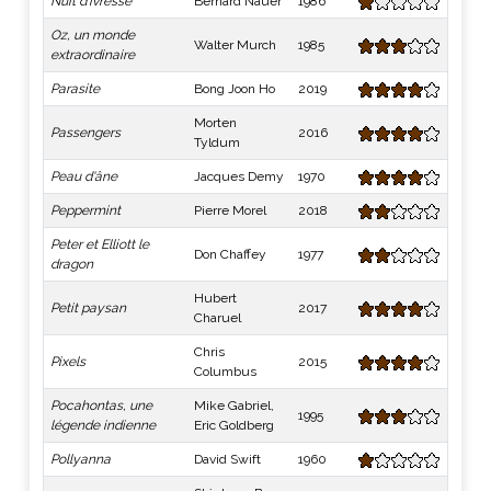
Nuit d'ivresse
Bernard Nauer
1986
Oz, un monde
Walter Murch
1985
extraordinaire
Parasite
Bong Joon Ho
2019
Morten
Passengers
2016
Tyldum
Peau d'âne
Jacques Demy
1970
Peppermint
Pierre Morel
2018
Peter et Elliott le
Don Chaffey
1977
dragon
Hubert
Petit paysan
2017
Charuel
Chris
Pixels
2015
Columbus
Pocahontas, une
Mike Gabriel,
1995
légende indienne
Eric Goldberg
Pollyanna
David Swift
1960