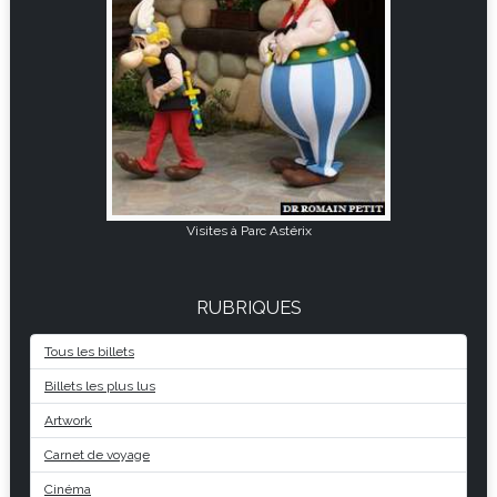
Visites à Parc Astérix
RUBRIQUES
Tous les billets
Billets les plus lus
Artwork
Carnet de voyage
Cinéma