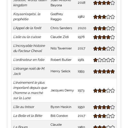
Jurassic World: fallen
Juan Antonio
2018
kingdom
Bayona
Koyaanisqatsi, la
Godfrey
1982
prophétie
Reggio
L'Appel de la forêt
Chris Sanders
2020
L'aile ou la cuisse
Claude Zidi
1976
L'incroyable histoire
Nils Tavernier
2017
du Facteur Cheval
L'ordinateur en folie
Robert Butler
1961
L'étrange noël de M.
Henry Selick
1993
Jack
L'événement le plus
important depuis que
Jacques Demy
1973
l'homme a marché
sur la Lune
L'île au trésor
Byron Haskin
1950
La Belle et la Bête
Bill Condon
2017
Claude
La Boum
1980