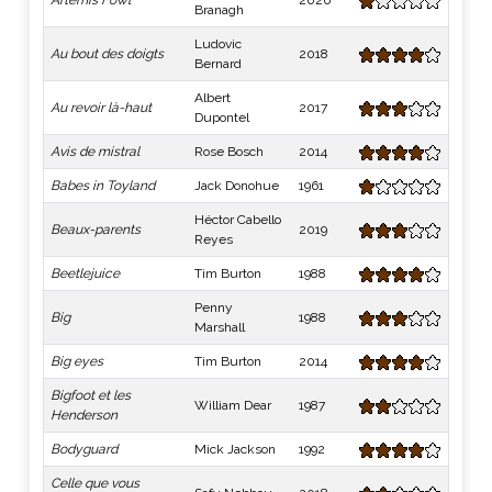
Artemis Fowl
2020
Branagh
Ludovic
Au bout des doigts
2018
Bernard
Albert
Au revoir là-haut
2017
Dupontel
Avis de mistral
Rose Bosch
2014
Babes in Toyland
Jack Donohue
1961
Héctor Cabello
Beaux-parents
2019
Reyes
Beetlejuice
Tim Burton
1988
Penny
Big
1988
Marshall
Big eyes
Tim Burton
2014
Bigfoot et les
William Dear
1987
Henderson
Bodyguard
Mick Jackson
1992
Celle que vous