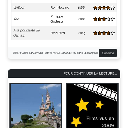
Willow
Ron Howard
1988
Philippe
Yao
2018
Godeau
À la poursuite de
Brad Bird
2015
demain
Cinéma
Billet publié par Romain Petit le 31/12/2020 à 17:12 dans la catégorie
POUR CONTINUER LA LECTURE...