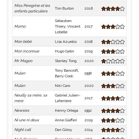
Miss Peregrine et les
Tim Burton
2016
enfants particuliers
Sébastien
Momo
Thiery, Vincent
2017
Lobelle
Mon bébé
Lisa Azuelos
2018
Mon inconnue
Hugo Gélin
2019
Mr. Magoo
Stanley Tong
2020
Tony Bancroft,
Mulan
1998
Barry Cook
Mulan
Niki Caro
2020
Neuilly sa mère, sa
Gabriel Julien-
2017
mère
Laferrière
Newsies
Kenny Ortega
1992
Ni une ni deux
Anne Giafferi
2019
Night call
Dan Gilroy
2014