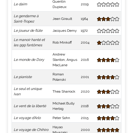
Quentin
Le daim
2019
Dupieux
Le gendarme à
Jean Girault
1964
Saint-Tropez
Le joueur de flûte
Jacques Demy
1972
Le manoir hanté et
Rob Minkoff
2004
les 999 fantômes
Andrew
Le monde de Dory
Stanton, Angus
2016
MacLane
Roman
Le pianiste
2001
Polanski
Le seul et unique
Thea Sharrock
2020
Ivan
Michael Bully
Le vent de la liberté
2018
Herbig
Le voyage d'Arlo
Peter Sohn
2015
Hayao
Le voyage de Chihiro
2000
Miyazaki