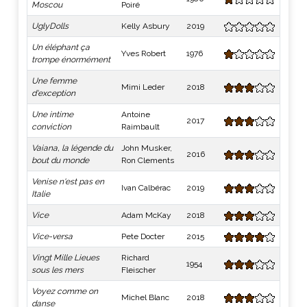
Moscou
Poiré
UglyDolls
Kelly Asbury
2019
Un éléphant ça
Yves Robert
1976
trompe énormément
Une femme
Mimi Leder
2018
d'exception
Une intime
Antoine
2017
conviction
Raimbault
Vaiana, la légende du
John Musker,
2016
bout du monde
Ron Clements
Venise n'est pas en
Ivan Calbérac
2019
Italie
Vice
Adam McKay
2018
Vice-versa
Pete Docter
2015
Vingt Mille Lieues
Richard
1954
sous les mers
Fleischer
Voyez comme on
Michel Blanc
2018
danse