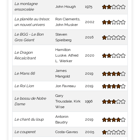
La montagne
John Hough
1975
ensorcelée
La planète au trésor,
Ron Clements,
2002
un nouvel univers
John Musker
Le BGG - Le Bon
Steven
2016
Gros Géant
Spielberg
Hamilton
Le Dragon
Luske, Alfred
2020
Récalcitrant
L. Werker
James
Le Mans 66
2019
Mangold
Le Roi Lion
Jon Favreau
2019
Gary
Le bossu de Notre
Trousdale, Kirk
1996
Dame
Wise
Antonin
Le chant du loup
2019
Baudry
Le couperet
Costa-​Gavras
2005