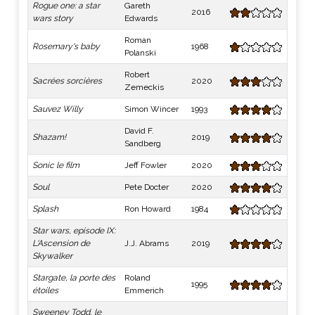
Rogue one: a star
Gareth
2016
wars story
Edwards
Roman
Rosemary's baby
1968
Polanski
Robert
Sacrées sorcières
2020
Zemeckis
Sauvez Willy
Simon Wincer
1993
David F.
Shazam!
2019
Sandberg
Sonic le film
Jeff Fowler
2020
Soul
Pete Docter
2020
Splash
Ron Howard
1984
Star wars, episode IX:
L'Ascension de
J.J. Abrams
2019
Skywalker
Stargate, la porte des
Roland
1995
étoiles
Emmerich
Sweeney Todd, le