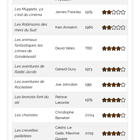
Les Muppets, ça
James Frawley
1979
c'est du cinéma
Les Robinsons des
Ken Annakin
1960
mers du Sud
Les animaux
fantastiques: les
David Yates
TBD
crimes de
Grindelwald
Les aventures de
Gérard Oury
1973
Rabbi Jacob
Les aventures de
Joe Johnston
1991
Rocketeer
Les bronzés font du
Patrice
1979
ski
Leconte
Christophe
Les choristes
2004
Barratier
Cédric Le
Les crevettes
Gallo, Maxime
2019
pailletées
Govare