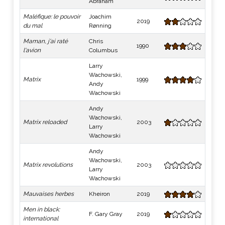
Abraham
Maléfique: le pouvoir
Joachim
2019
du mal
Rønning
Maman, j'ai raté
Chris
1990
l'avion
Columbus
Larry
Wachowski,
Matrix
1999
Andy
Wachowski
Andy
Wachowski,
Matrix reloaded
2003
Larry
Wachowski
Andy
Wachowski,
Matrix revolutions
2003
Larry
Wachowski
Mauvaises herbes
Kheiron
2019
Men in black:
F. Gary Gray
2019
international