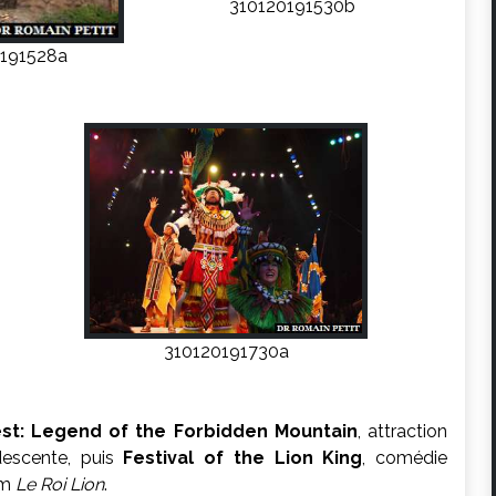
310120191530b
191528a
310120191730a
est: Legend of the Forbidden Mountain
, attraction
descente, puis
Festival of the Lion King
, comédie
lm
Le Roi Lion
.