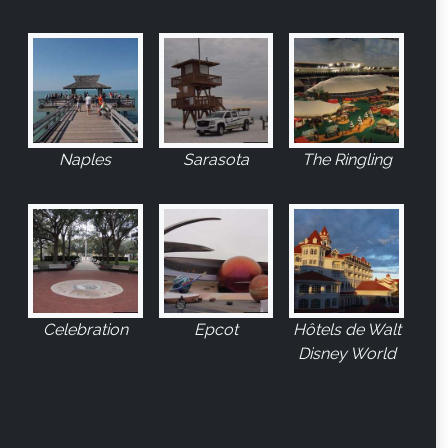
Naples
Sarasota
The Ringling
Celebration
Epcot
Hôtels de Walt
Disney World