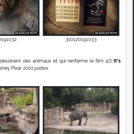
0191032
310120191033
s dessinent des animaux et qui renferme le film 4D
It's
isney Pixar
1001 pattes
.