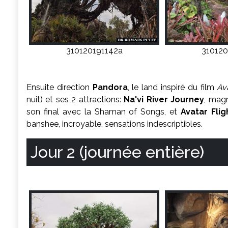
310120191142a
310120
Ensuite direction
Pandora
, le land inspiré du film
Av
nuit) et ses 2 attractions:
Na'vi River Journey
, mag
son final avec la Shaman of Songs, et
Avatar Fli
banshee, incroyable, sensations indescriptibles.
Jour 2 (journée entière)