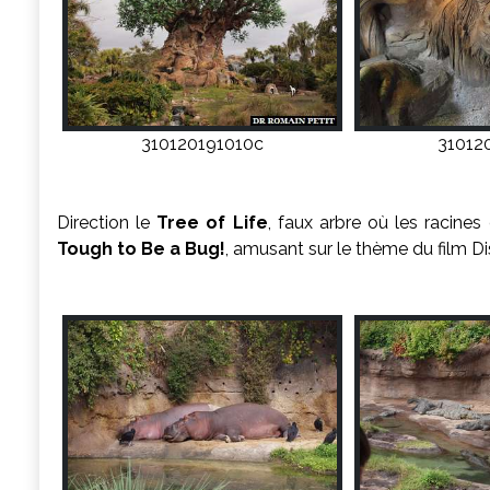
310120191010c
31012
Direction le
Tree of Life
, faux arbre où les racine
Tough to Be a Bug!
, amusant sur le thème du film D