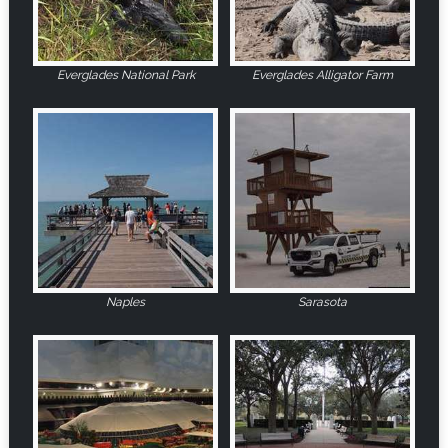
Everglades National Park
Everglades Alligator Farm
Naples
Sarasota