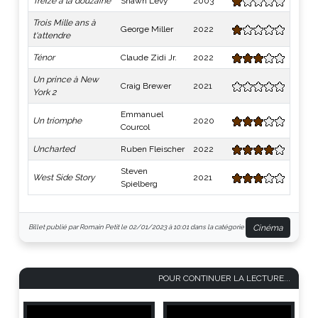
Treize à la douzaine
Shawn Levy
2003
Trois Mille ans à
George Miller
2022
t'attendre
Ténor
Claude Zidi Jr.
2022
Un prince à New
Craig Brewer
2021
York 2
Emmanuel
Un triomphe
2020
Courcol
Uncharted
Ruben Fleischer
2022
Steven
West Side Story
2021
Spielberg
Cinéma
Billet publié par Romain Petit le 02/01/2023 à 10:01 dans la catégorie
POUR CONTINUER LA LECTURE...