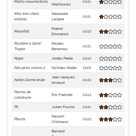
Matrix resurrections
2021
Wachowski
Mes très chers
Alexandra
2021
enfants
Leclère
Roland
Moonfall
2022
Emmerich
Mystère à Saint-
Nicolas
2021
Tropez
Benamou
Nope
Jordan Peele
2022
Nos pires voisins 2
Nicholas Stoller
2016
Jean-Jacques
Notre-Dame brûle
2022
Annaud
Permis de
Eric Fraticelli
2022
construire
Pil
Julien Fourne
2021
Nessim
Placés
2022
Chikhaoui
Bernard