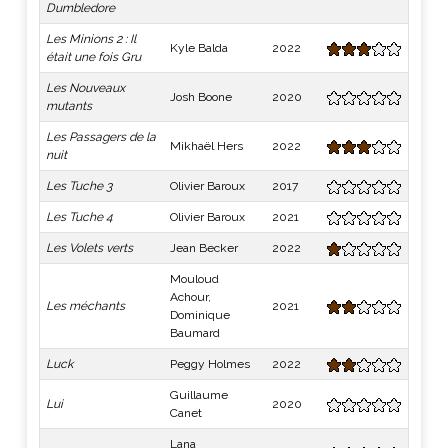
Dumbledore
Les Minions 2 : Il
Kyle Balda
2022
était une fois Gru
Les Nouveaux
Josh Boone
2020
mutants
Les Passagers de la
Mikhaël Hers
2022
nuit
Les Tuche 3
Olivier Baroux
2017
Les Tuche 4
Olivier Baroux
2021
Les Volets verts
Jean Becker
2022
Mouloud
Achour,
Les méchants
2021
Dominique
Baumard
Luck
Peggy Holmes
2022
Guillaume
Lui
2020
Canet
Lana