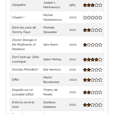
Joseph L.
Cléopâtre
1963
Mankiewicz
Michel
Coupez !
2022
Hazanavicius
Dans les yeux de
Michael
2021
Tammy Faye
Showalter
Doctor Strange in
the Multiverse of
Sam Raimi
2022
Madness
Don't look up : Déni
Adam McKay
2021
cosmique
Ducobu Président !
Elie Semoun
2021
Martin
Eiffel
2020
Bourboulon
Enquête sur un
Thierry de
2021
scandale d'État
Peretti
Entre la vie et la
Giordano
2021
mort
Gederlini