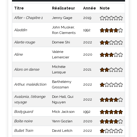
Titre
Réalisateur
Année
Note
After - Chapitre 1
Jenny Gage
2019
John Musker,
Aladdin
1992
Ron Clements
Alerte rouge
Domee Shi
2022
Valérie
Aline
2020
Lemercier
Michèle
Alors on danse
2021
Laroque
Barthélémy
Arthur, malédiction
2022
Grossman
Avalonia, l'étrange
Don Hall, Qui
2022
voyage
Nguyen
Bodyguard
Mick Jackson
1992
Boîte noire
Yann Gozlan
2020
Bullet Train
David Leitch
2022