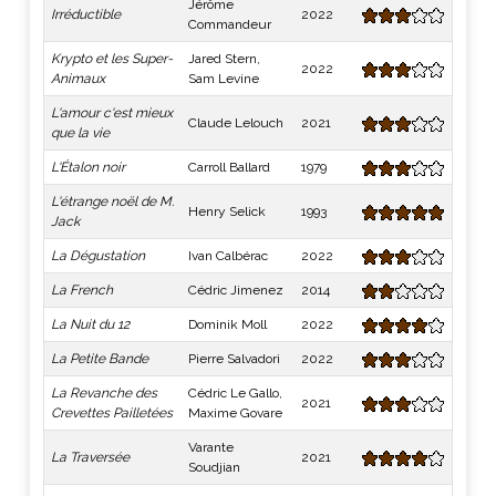
Jérôme
Irréductible
2022
Commandeur
Krypto et les Super-
Jared Stern,
2022
Animaux
Sam Levine
L'amour c'est mieux
Claude Lelouch
2021
que la vie
L'Étalon noir
Carroll Ballard
1979
L'étrange noël de M.
Henry Selick
1993
Jack
La Dégustation
Ivan Calbérac
2022
La French
Cédric Jimenez
2014
La Nuit du 12
Dominik Moll
2022
La Petite Bande
Pierre Salvadori
2022
La Revanche des
Cédric Le Gallo,
2021
Crevettes Pailletées
Maxime Govare
Varante
La Traversée
2021
Soudjian