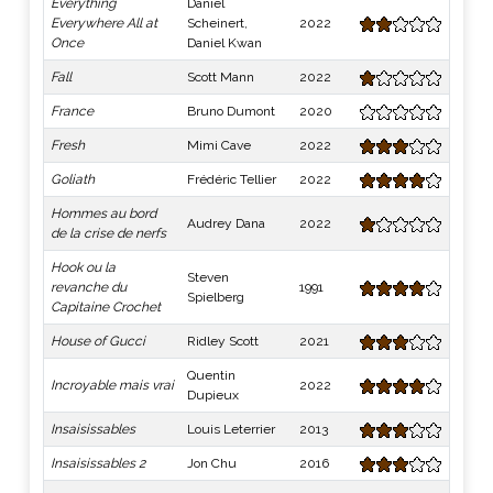
Everything
Daniel
Everywhere All at
Scheinert,
2022
Once
Daniel Kwan
Fall
Scott Mann
2022
France
Bruno Dumont
2020
Fresh
Mimi Cave
2022
Goliath
Frédéric Tellier
2022
Hommes au bord
Audrey Dana
2022
de la crise de nerfs
Hook ou la
Steven
revanche du
1991
Spielberg
Capitaine Crochet
House of Gucci
Ridley Scott
2021
Quentin
Incroyable mais vrai
2022
Dupieux
Insaisissables
Louis Leterrier
2013
Insaisissables 2
Jon Chu
2016