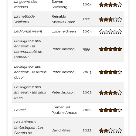
La guerre des
Steven
2005
mondes
Spielberg
La méthode
Reinaldo
2021
Williams
Marcus Green
Le Monde vivant
Eugène Green
2003
Le seigneur des
anneaux - la
Peter Jackson
1999
communauté de
l'anneau
Le seigneur des
anneaux - le retour
Peter Jackson
2003
du roi
Le seigneur des
anneaux - les deux
Peter Jackson
2002
tours
Emmanuel
Le test
2020
Poulain-Arnaud
Les Animaux
fantastiques : Les
David Yates
2022
Secrets de