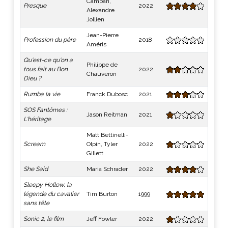
Campan,
Presque
2022
Alexandre
Jollien
Jean-Pierre
Profession du père
2018
Améris
Qu'est-ce qu'on a
Philippe de
tous fait au Bon
2022
Chauveron
Dieu ?
Rumba la vie
Franck Dubosc
2021
SOS Fantômes :
Jason Reitman
2021
L'héritage
Matt Bettinelli-
Scream
Olpin, Tyler
2022
Gillett
She Said
Maria Schrader
2022
Sleepy Hollow, la
légende du cavalier
Tim Burton
1999
sans tête
Sonic 2, le film
Jeff Fowler
2022