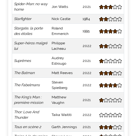
Spider-Man: no way
Jon Watts
2021
home
Starfighter
Nick Castle
1984
Stargate, la porte
Roland
1995
des étoiles
Emmerich
Super-héros malgré
Philippe
2022
lui
Lacheau
Audrey
Suprêmes
2021
Estrougo
The Batman
Matt Reeves
2022
Steven
The Fabelmans
2022
Spielberg
The King's Man :
Matthew
2021
première mission
Vaughn
Thor: Love And
Taika Waititi
2022
Thunder
Tous en scène 2
Garth Jennings
2021