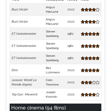
Angus
Buzz l'éclair
2022
MacLane
Angus
Buzz l'éclair
2022
MacLane
Steven
E.T. l'extraterrestre
1982
Spielberg
Steven
E.T. l'extraterrestre
1982
Spielberg
Steven
E.T. l'extraterrestre
1982
Spielberg
Baz
Elvis
2022
Luhrmann
Jurassic World: Le
Colin
2022
Monde d'après
Trevorrow
Joseph
Top Gun : Maverick
2022
Kosinski
Home cinema (94 films)