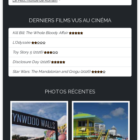
Le Petit monde de Romain
DERNIERS FILMS VUS AU CINÉMA
Kill Bill: The Whole Bloody Affair
L'Odyssée
Toy Story 5 (2026)
Disclosure Day (2026)
Star Wars: The Mandalorian and Grogu (2026)
PHOTOS RÉCENTES